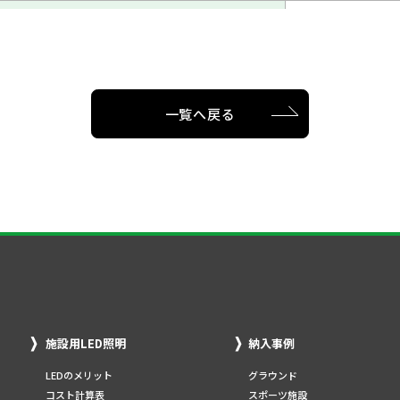
2PE-R
1,1
2PE-RK
1,2
2PE-W
1,1
一覧へ戻る
2PE-WK
1,2
2PO-D
4
2PO-W
4
4P20AW-10
23,0
4P20AW-20
34,5
施設用LED照明
納入事例
4P20AW-5
17,0
LEDのメリット
グラウンド
コスト計算表
スポーツ施設