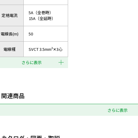
5A（全巻時）
定格電流
15A（全延時）
電線長(m)
50
電線種
SVCT 3.5mm²✕3心
さらに表示
関連商品
さらに表示
カタログ・図面・取説