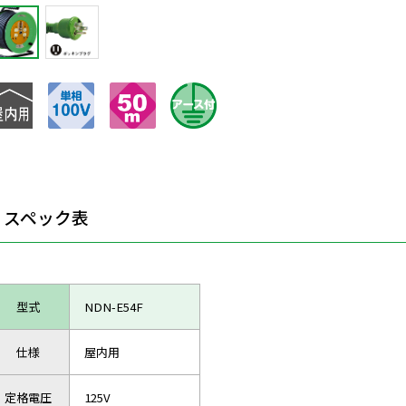
スペック表
型式
NDN-E54F
仕様
屋内用
定格電圧
125V