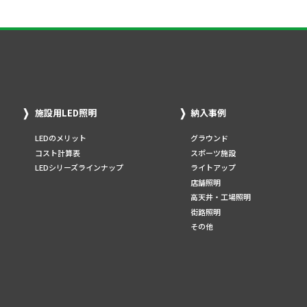
施設用LED照明
納入事例
LEDのメリット
グラウンド
コスト計算表
スポーツ施設
LEDシリーズラインナップ
ライトアップ
店舗照明
高天井・工場照明
街路照明
その他