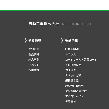
日動工業株式会社
NICHIDO IND.CO.,LTD.
新着情報
製品情報
お知らせ
LED & 照明
製品情報
トランス
納入事例
コードリール・延長コード
イベント
その他の製品
採用情報
カタログ
スペック比較
規格適合品
施設用LED照明
従来照明との比較
アイコンガイド
デモ受付