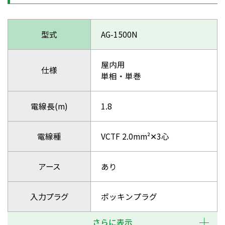
型式
AG-1500N
屋内用
仕様
単相・単巻
電線長(m)
1.8
電線種
VCTF 2.0mm²✕3心
アース
あり
入力プラグ
ポッキンプラグ
さらに表示