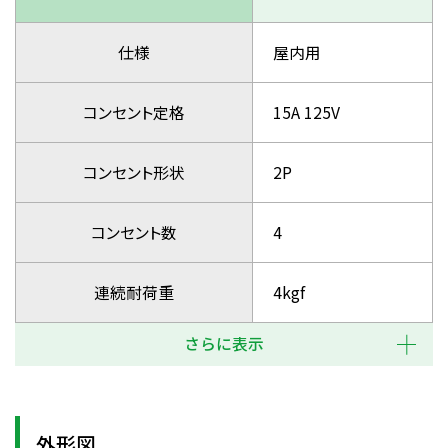
仕様
屋内用
コンセント定格
15A 125V
コンセント形状
2P
コンセント数
4
連続耐荷重
4kgf
さらに表示
外形図