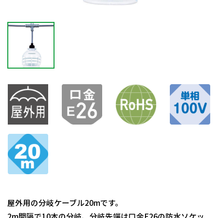
屋外用の分岐ケーブル20mです。
2m間隔で10本の分岐、分岐先端は口金E26の防水ソケッ