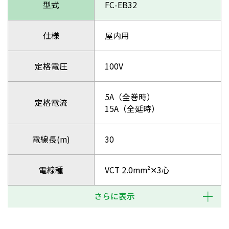
型式
FC-EB32
仕様
屋内用
定格電圧
100V
5A（全巻時）
定格電流
15A（全延時）
電線長(m)
30
電線種
VCT 2.0mm²✕3心
さらに表示