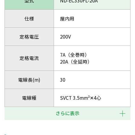
型式
ND-EC330FL-20A
仕様
屋内用
定格電圧
200V
7A（全巻時）
定格電流
20A（全延時）
電線長(m)
30
電線種
SVCT 3.5mm²✕4心
さらに表示