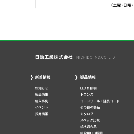
（土曜・日曜
日動工業株式会社
NICHIDO IND.CO.,LTD.
新着情報
製品情報
お知らせ
LED & 照明
製品情報
トランス
納入事例
コードリール・延長コード
イベント
その他の製品
採用情報
カタログ
スペック比較
規格適合品
施設用LED照明