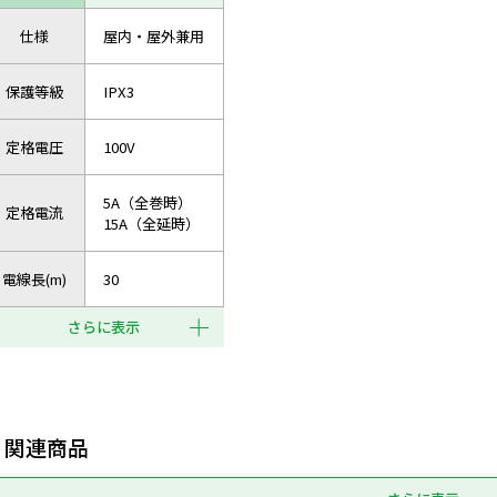
仕様
屋内・屋外兼用
保護等級
IPX3
定格電圧
100V
5A（全巻時）
定格電流
15A（全延時）
電線長(m)
30
さらに表示
関連商品