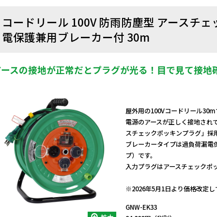
コードリール 100V 防雨防塵型 アースチ
電保護兼用ブレーカー付 30m
アースの接地が正常だとプラグが光る！目で見て接地
屋外用の100Vコードリール30
電源のアースが正しく接地され
スチェックポッキンプラグ」採
ブレーカータイプは過負荷漏電
プ）です。
入力プラグはアースチェックポ
日動商品コードNo.01178
※2026年5月1日より価格改定
GNW-EK33