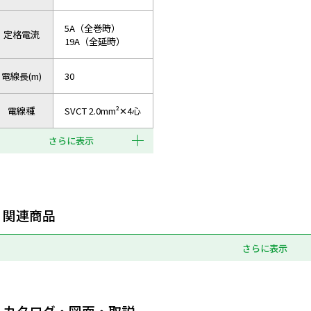
5A（全巻時）
定格電流
19A（全延時）
電線長(m)
30
電線種
SVCT 2.0mm²✕4心
さらに表示
関連商品
さらに表示
カタログ・図面・取説