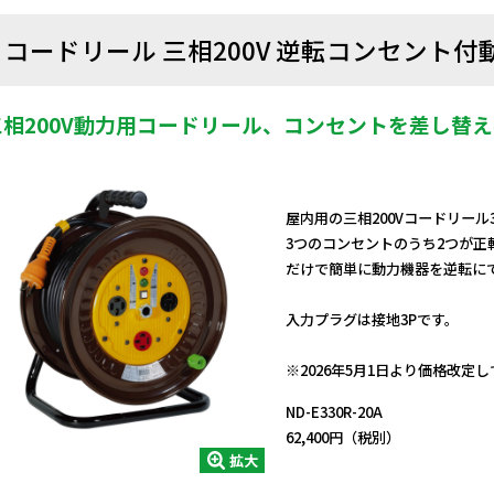
コードリール 三相200V 逆転コンセント付動
三相200V動力用コードリール、コンセントを差し替
屋内用の三相200Vコードリール
3つのコンセントのうち2つが正
だけで簡単に動力機器を逆転に
入力プラグは接地3Pです。
日動商品コードNo.02361
※2026年5月1日より価格改定
ND-E330R-20A
62,400円（税別）
拡大