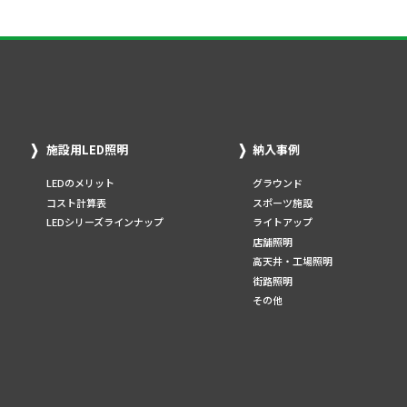
施設用LED照明
納入事例
LEDのメリット
グラウンド
コスト計算表
スポーツ施設
LEDシリーズラインナップ
ライトアップ
店舗照明
高天井・工場照明
街路照明
その他