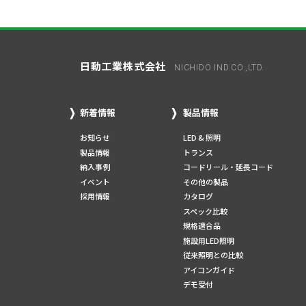
日動工業株式会社
NICHIDO IND.CO.,LTD.
新着情報
製品情報
お知らせ
LED & 照明
製品情報
トランス
納入事例
コードリール・延長コード
イベント
その他の製品
採用情報
カタログ
スペック比較
規格適合品
施設用LED照明
従来照明との比較
アイコンガイド
デモ受付