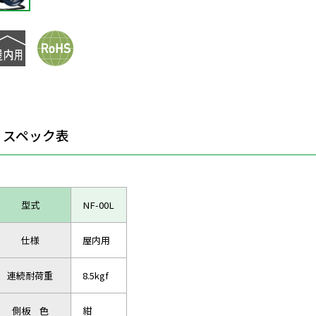
スペック表
型式
NF-00L
仕様
屋内用
連続耐荷重
8.5kgf
側板 色
紺