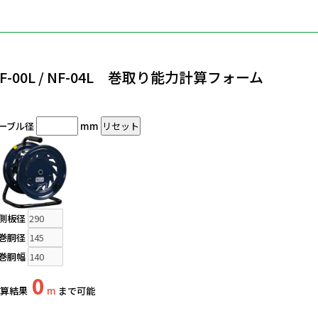
F-00L / NF-04L 巻取り能力計算フォーム
ーブル径
mm
側板径
巻胴径
巻胴幅
0
算結果
m
まで可能