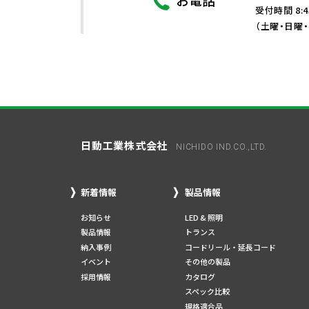
受付時間 8:4
（土曜・日曜
日動工業株式会社
NICHIDO IND.CO.,LTD.
新着情報
製品情報
お知らせ
LED & 照明
製品情報
トランス
納入事例
コードリール・延長コード
イベント
その他の製品
採用情報
カタログ
スペック比較
規格適合品