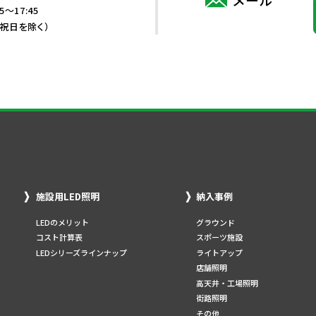
5～17:45
・祝日を除く）
施設用LED照明
納入事例
LEDのメリット
グラウンド
コスト計算表
スポーツ施設
LEDシリーズラインナップ
ライトアップ
店舗照明
高天井・工場照明
街路照明
その他