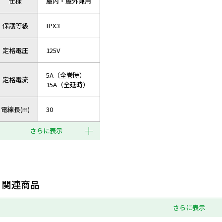
仕様
屋内・屋外兼用
保護等級
IPX3
定格電圧
125V
5A（全巻時）
定格電流
15A（全延時）
電線長(m)
30
さらに表示
関連商品
さらに表示