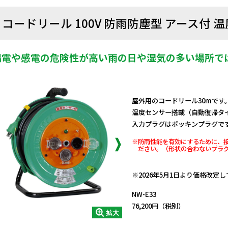
コードリール 100V 防雨防塵型 アース付 温
漏電や感電の危険性が高い雨の日や湿気の多い場所で
屋外用のコードリール30mです
温度センサー搭載（自動復帰タ
入力プラグはポッキンプラグで
※防雨性能を有効にするために、
ださい。（形状の合わないプラ
日動商品コードNo.01165
※2026年5月1日より価格改定
NW-E33
76,200円（税別）
拡大