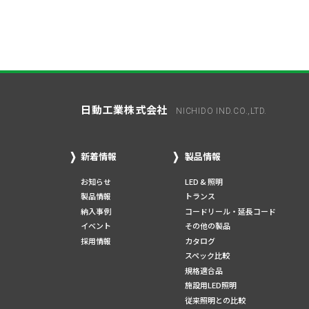
日動工業株式会社
NICHIDO IND.CO.,LTD.
新着情報
製品情報
お知らせ
LED & 照明
製品情報
トランス
納入事例
コードリール・延長コード
イベント
その他の製品
採用情報
カタログ
スペック比較
規格適合品
施設用LED照明
従来照明との比較