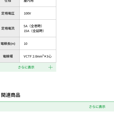
仕様
屋内用
定格電圧
100V
5A（全巻時）
定格電流
15A（全延時）
電線長(m)
10
電線種
VCTF 2.0mm²✕3心
さらに表示
関連商品
さらに表示