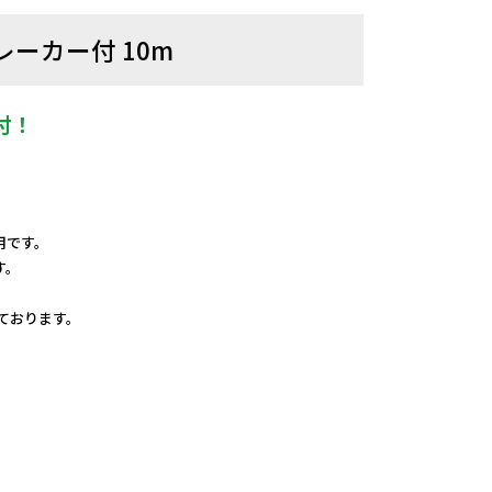
レーカー付 10m
付！
。
用です。
す。
しております。