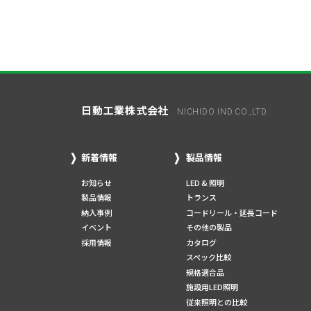
日動工業株式会社
NICHIDO IND.CO.,LTD.
新着情報
製品情報
お知らせ
LED & 照明
製品情報
トランス
納入事例
コードリール・延長コード
イベント
その他の製品
採用情報
カタログ
スペック比較
規格適合品
施設用LED照明
従来照明との比較