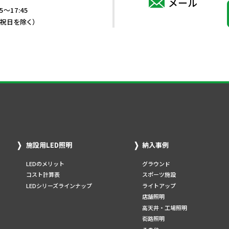
メール
5～17:45
・祝日を除く）
施設用LED照明
納入事例
LEDのメリット
グラウンド
コスト計算表
スポーツ施設
LEDシリーズラインナップ
ライトアップ
店舗照明
高天井・工場照明
街路照明