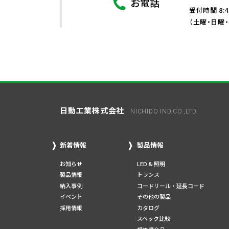
お電話
受付時間 8:4
（土曜・日曜
日動工業株式会社
NICHIDO IND.CO.,LTD.
新着情報
製品情報
お知らせ
LED & 照明
製品情報
トランス
納入事例
コードリール・延長コード
イベント
その他の製品
採用情報
カタログ
スペック比較