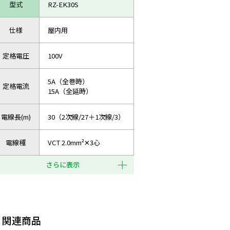
型式
RZ-EK30S
仕様
屋内用
定格電圧
100V
5A（全巻時）
定格電流
15A（全延時）
電線長(m)
30（2次線/27＋1次線/3）
電線種
VCT 2.0mm²✕3心
さらに表示
関連商品