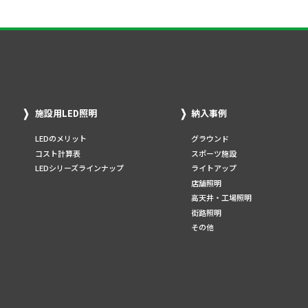
施設用LED照明
納入事例
LEDのメリット
グラウンド
コスト計算表
スポーツ施設
LEDシリーズラインナップ
ライトアップ
店舗照明
高天井・工場照明
街路照明
その他