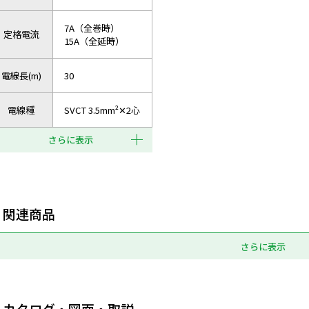
7A（全巻時）
定格電流
15A（全延時）
電線長(m)
30
電線種
SVCT 3.5mm²✕2心
さらに表示
関連商品
さらに表示
カタログ・図面・取説