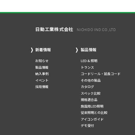
日動工業株式会社
NICHIDO IND.CO.,LTD.
新着情報
製品情報
お知らせ
LED & 照明
製品情報
トランス
納入事例
コードリール・延長コード
イベント
その他の製品
採用情報
カタログ
スペック比較
規格適合品
施設用LED照明
従来照明との比較
アイコンガイド
デモ受付