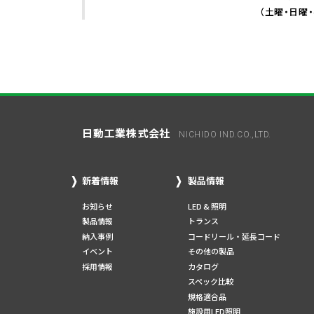
（土曜・日曜
日動工業株式会社
NICHIDO IND.CO.,LTD.
新着情報
製品情報
お知らせ
LED & 照明
製品情報
トランス
納入事例
コードリール・延長コード
イベント
その他の製品
採用情報
カタログ
スペック比較
規格適合品
施設用LED照明