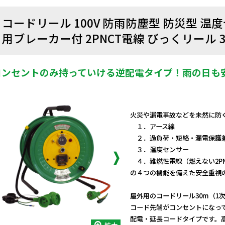
コードリール 100V 防雨防塵型 防災型 
用ブレーカー付 2PNCT電線 びっくリール 3
コンセントのみ持っていける逆配電タイプ！雨の日も
火災や漏電事故などを未然に防
１．アース線
２．過負荷・短絡・漏電保護
３．温度センサー
４．難燃性電線（燃えない2PN
の４つの機能を備えた安全重視
屋外用のコードリール30m（1次
コード先端がコンセントになっ
配電・延長コードタイプです。