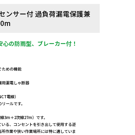
温度センサー付 過負荷漏電保護兼
0m
安心の防雨型、ブレーカー付！
ぐための機能
兼用漏電しゃ断器
CT電線）
のリールです。
線3m＋2次線27m）です。
ている、コンセントを引き出して使用する逆
高所作業や狭い作業場所には特に適していま