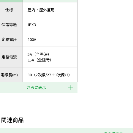
仕様
屋内・屋外兼用
保護等級
IPX3
定格電圧
100V
5A（全巻時）
定格電流
15A（全延時）
電線長(m)
30（2次線/27＋1次線/3）
さらに表示
関連商品