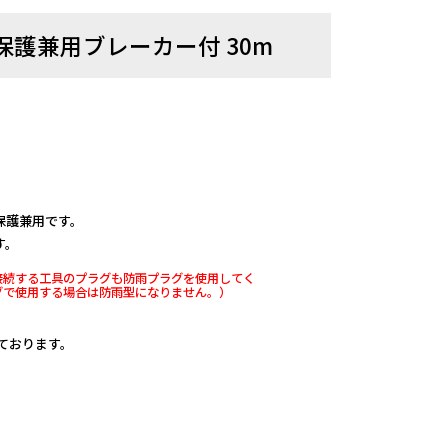
電保護兼用ブレーカー付 30m
。
保護兼用です。
す。
接続する工具のプラグも防雨プラグを使用してく
グで使用する場合は防雨型になりません。）
しております。