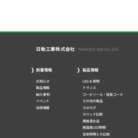
日動工業株式会社
NICHIDO IND.CO.,LTD.
新着情報
製品情報
お知らせ
LED & 照明
製品情報
トランス
納入事例
コードリール・延長コード
イベント
その他の製品
採用情報
カタログ
スペック比較
規格適合品
施設用LED照明
従来照明との比較