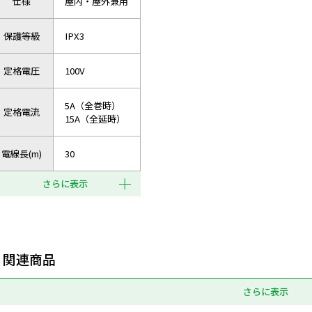
仕様
屋内・屋外兼用
保護等級
IPX3
定格電圧
100V
5A（全巻時）
定格電流
15A（全延時）
電線長(m)
30
さらに表示
関連商品
さらに表示