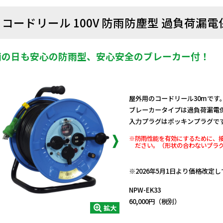
コードリール 100V 防雨防塵型 過負荷漏
雨の日も安心の防雨型、安心安全のブレーカー付！
屋外用のコードリール30mです
ブレーカータイプは過負荷漏電
入力プラグはポッキンプラグで
※防雨性能を有効にするために、
ださい。（形状の合わないプラ
日動商品コードNo.01078
※2026年5月1日より価格改定
NPW-EK33
60,000円（税別）
拡大