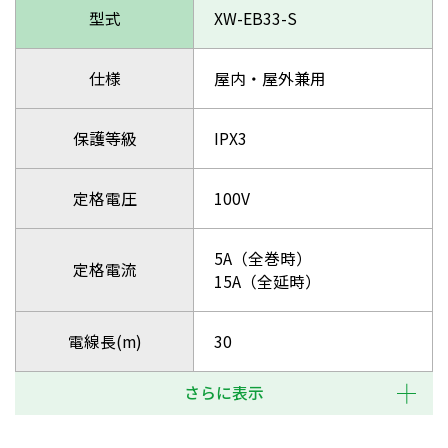
型式
XW-EB33-S
仕様
屋内・屋外兼用
保護等級
IPX3
定格電圧
100V
5A（全巻時）
定格電流
15A（全延時）
電線長(m)
30
さらに表示