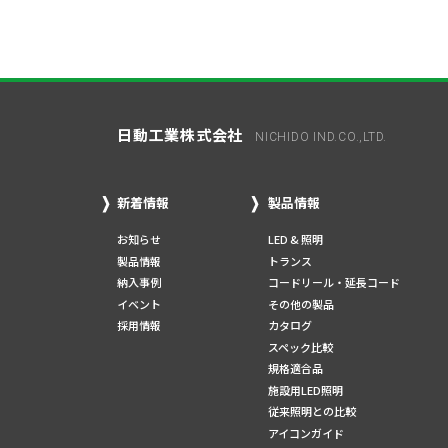
日動工業株式会社
NICHIDO IND.CO.,LTD.
新着情報
製品情報
お知らせ
LED & 照明
製品情報
トランス
納入事例
コードリール・延長コード
イベント
その他の製品
採用情報
カタログ
スペック比較
規格適合品
施設用LED照明
従来照明との比較
アイコンガイド