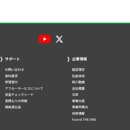
サポート
企業情報
お問い合わせ
経営理念
資料請求
社長挨拶
修理受付
紹介動画
アフターサービスについて
会社概要
安全チェックシート
沿革
見積もりの依頼
事業内容
規格適合品
事業所案内
採用情報
Found THE ONE