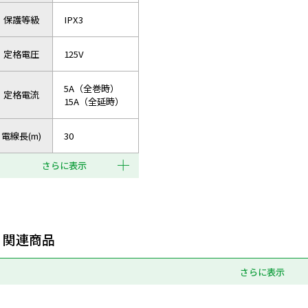
保護等級
IPX3
定格電圧
125V
5A（全巻時）
定格電流
15A（全延時）
電線長(m)
30
さらに表示
関連商品
さらに表示