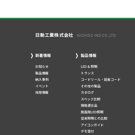
日動工業株式会社
NICHIDO IND.CO.,LTD.
新着情報
製品情報
お知らせ
LED & 照明
製品情報
トランス
納入事例
コードリール・延長コード
イベント
その他の製品
採用情報
カタログ
スペック比較
規格適合品
施設用LED照明
従来照明との比較
アイコンガイド
デモ受付