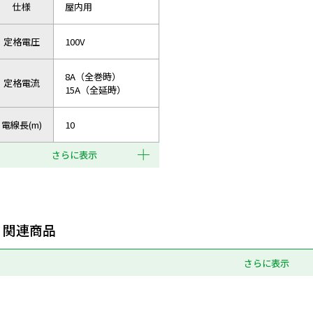
仕様
屋内用
定格電圧
100V
8A（全巻時）
定格電流
15A（全延時）
電線長(m)
10
さらに表示
関連商品
さらに表示