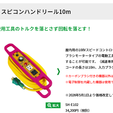
スピコンハンドリール10m
使用工具のトルクを落とさず回転を落とす！
屋内用の100Vスピードコント
ブラシモータータイプの電動工
することが可能です。（減速専
コードの長さは10m、入力プラ
※カーボンブラシ付きの機器以外
※電子制御を内蔵した機器は使用
日動商品コードNo.05420
※2026年5月1日より価格改定
SH-E102
拡大
34,200円（税別）