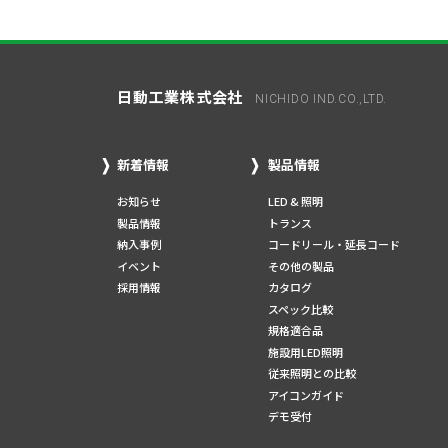
日動工業株式会社
NICHIDO IND.CO.,LTD.
新着情報
製品情報
お知らせ
LED & 照明
製品情報
トランス
納入事例
コードリール・延長コード
イベント
その他の製品
採用情報
カタログ
スペック比較
規格適合品
施設用LED照明
従来照明との比較
アイコンガイド
デモ受付