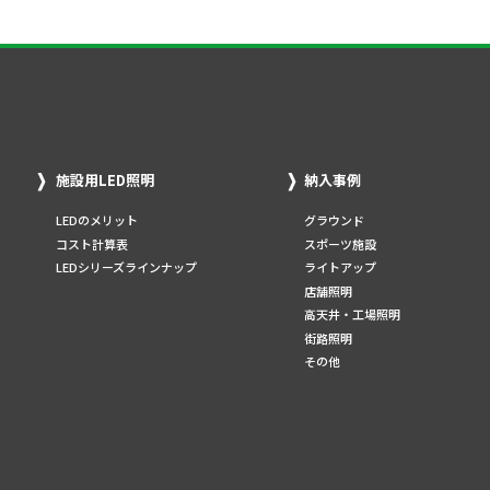
施設用LED照明
納入事例
LEDのメリット
グラウンド
コスト計算表
スポーツ施設
LEDシリーズラインナップ
ライトアップ
店舗照明
高天井・工場照明
街路照明
その他