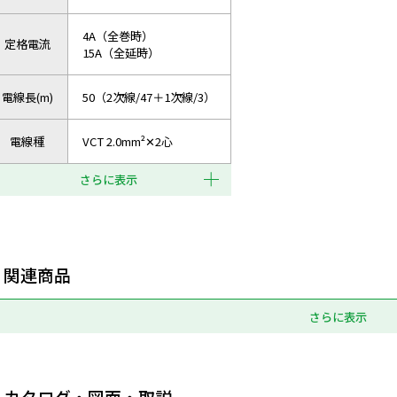
4A（全巻時）
定格電流
15A（全延時）
電線長(m)
50（2次線/47＋1次線/3）
電線種
VCT 2.0mm²✕2心
さらに表示
関連商品
さらに表示
カタログ・図面・取説