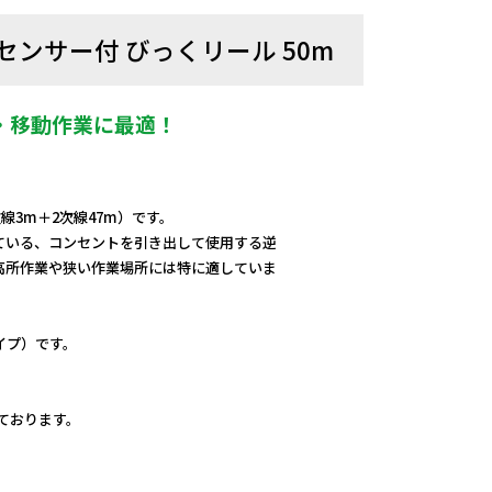
度センサー付 びっくリール 50m
・移動作業に最適！
線3m＋2次線47m）です。
ている、コンセントを引き出して使用する逆
高所作業や狭い作業場所には特に適していま
イプ）です。
しております。