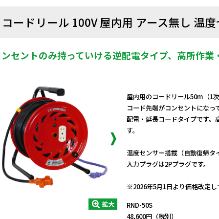
コードリール 100V 屋内用 アース無し 温
コンセントのみ持っていける逆配電タイプ、高所作業
屋内用のコードリール50m（1次
コード先端がコンセントになっ
配電・延長コードタイプです。
す。
温度センサー搭載（自動復帰タ
入力プラグは2Pプラグです。
日動商品コードNo.00790
※2026年5月1日より価格改定
拡大
RND-50S
48,600円（税別）