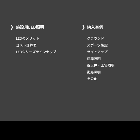
施設用LED照明
納入事例
LEDのメリット
グラウンド
コスト計算表
スポーツ施設
LEDシリーズラインナップ
ライトアップ
店舗照明
高天井・工場照明
街路照明
その他