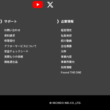
サポート
企業情報
お問い合わせ
経営理念
資料請求
社長挨拶
修理受付
紹介動画
アフターサービスについて
会社概要
安全チェックシート
沿革
見積もりの依頼
事業内容
規格適合品
事業所案内
採用情報
Found THE ONE
© NICHIDO IND.CO.,LTD.