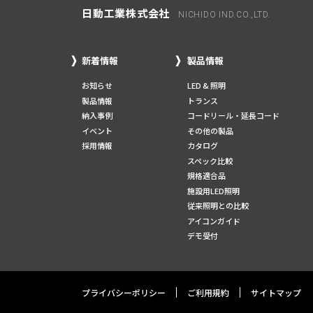
日動工業株式会社
NICHIDO IND.CO.,LTD.
新着情報
製品情報
お知らせ
LED & 照明
製品情報
トランス
納入事例
コードリール・延長コード
イベント
その他の製品
採用情報
カタログ
スペック比較
規格適合品
施設用LED照明
従来照明との比較
アイコンガイド
デモ受付
プライバシーポリシー
ご利用規約
サイトマップ