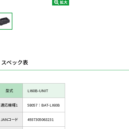
拡大
スペック表
型式
LI60B-UNIT
適応機種1
58057：BAT-LI60B
JANコード
4937305063231