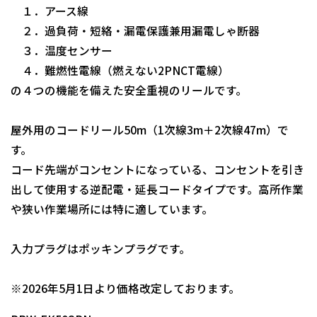
１．アース線
２．過負荷・短絡・漏電保護兼用漏電しゃ断器
３．温度センサー
４．難燃性電線（燃えない2PNCT電線）
の４つの機能を備えた安全重視のリールです。
屋外用のコードリール50m（1次線3m＋2次線47m）で
す。
コード先端がコンセントになっている、コンセントを引き
出して使用する逆配電・延長コードタイプです。高所作業
や狭い作業場所には特に適しています。
入力プラグはポッキンプラグです。
日動商品コードNo.01440
※2026年5月1日より価格改定しております。