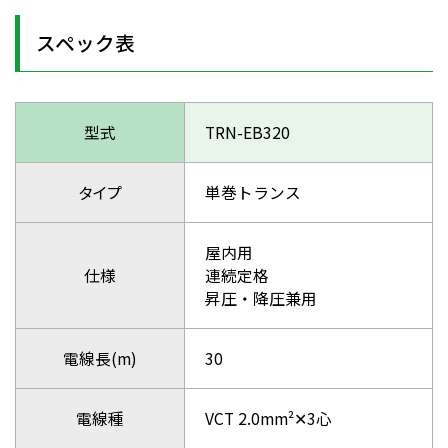
スペック表
型式
TRN-EB320
タイプ
単巻トランス
屋内用
仕様
連続定格
昇圧・降圧兼用
電線長(m)
30
電線種
VCT 2.0mm²✕3心