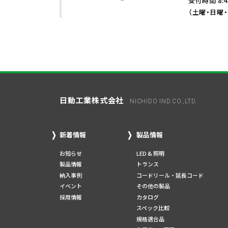
受付時間 8:4
（土曜・日曜
日動工業株式会社
NICHIDO IND.CO.,LTD.
新着情報
製品情報
お知らせ
LED & 照明
製品情報
トランス
納入事例
コードリール・延長コード
イベント
その他の製品
採用情報
カタログ
スペック比較
規格適合品