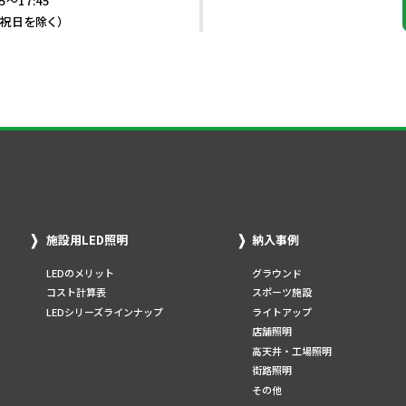
5～17:45
・祝日を除く）
施設用LED照明
納入事例
LEDのメリット
グラウンド
コスト計算表
スポーツ施設
LEDシリーズラインナップ
ライトアップ
店舗照明
高天井・工場照明
街路照明
その他