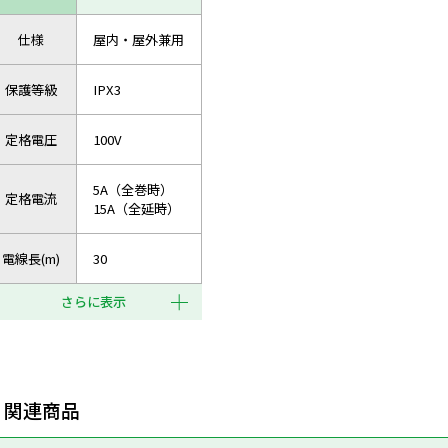
仕様
屋内・屋外兼用
保護等級
IPX3
定格電圧
100V
5A（全巻時）
定格電流
15A（全延時）
電線長(m)
30
さらに表示
関連商品