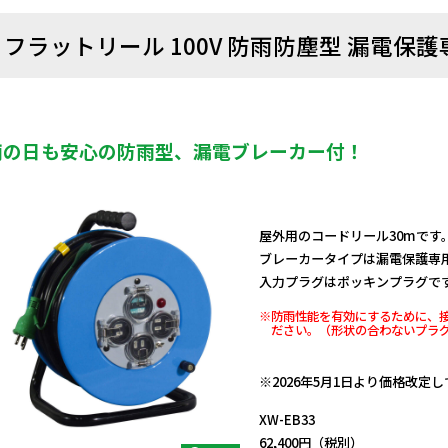
フラットリール 100V 防雨防塵型 漏電保護
雨の日も安心の防雨型、漏電ブレーカー付！
屋外用のコードリール30mです
ブレーカータイプは漏電保護専
入力プラグはポッキンプラグで
※防雨性能を有効にするために、
ださい。（形状の合わないプラ
日動商品コードNo.01121
※2026年5月1日より価格改定
XW-EB33
62,400円（税別）