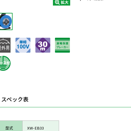
拡大
スペック表
型式
XW-EB33