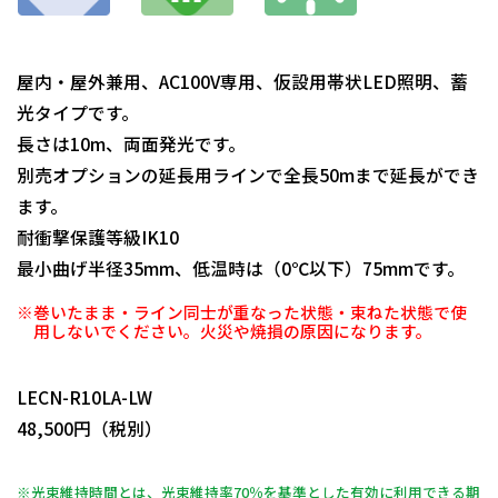
屋内・屋外兼用、AC100V専用、仮設用帯状LED照明、蓄
光タイプです。
長さは10m、両面発光です。
別売オプションの延長用ラインで全長50mまで延長ができ
ます。
耐衝撃保護等級IK10
最小曲げ半径35mm、低温時は（0℃以下）75mmです。
※巻いたまま・ライン同士が重なった状態・束ねた状態で使
用しないでください。火災や焼損の原因になります。
日動商品コードNo.10323
LECN-R10LA-LW
48,500円（税別）
※光束維持時間とは、光束維持率70％を基準とした有効に利用できる期