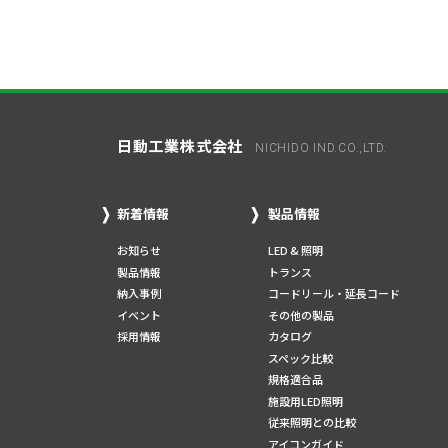
日動工業株式会社
NICHIDO IND.CO.,LTD.
新着情報
製品情報
お知らせ
LED & 照明
製品情報
トランス
納入事例
コードリール・延長コード
イベント
その他の製品
採用情報
カタログ
スペック比較
規格適合品
施設用LED照明
従来照明との比較
アイコンガイド