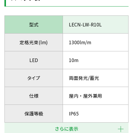
型式
LECN-LW-R10L
定格光束(lm)
1300lm/m
LED
10m
タイプ
両面発光/蓄光
仕様
屋内・屋外兼用
保護等級
IP65
さらに表示