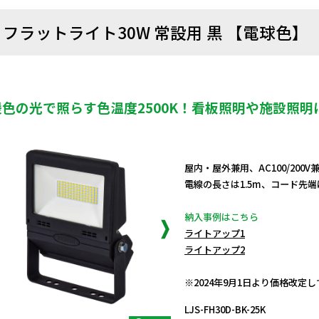
フラットライト30W 常設用 黒 【電球色】
暖色の光で照らす色温度2500K！看板照明や施設照
屋内・屋外兼用、AC100/200
電線の長さは1.5m、コード先
納入事例はこちら
ライトアップ1
ライトアップ2
日動商品コードNo.14268
※2024年9月1日より価格改定
LJS-FH30D-BK-25K