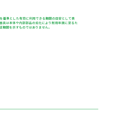
％を基準とした有効に利用できる期間の目安として表
器具は本体や内部部品の劣化により耐用年限に至るた
証期間を示すものではありません。