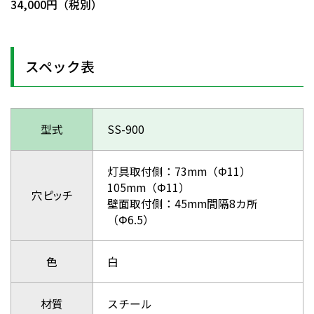
34,000円（税別）
スペック表
型式
SS-900
灯具取付側：73mm（Φ11）
105mm（Φ11）
穴ピッチ
壁面取付側：45mm間隔8カ所
（Φ6.5）
色
白
材質
スチール