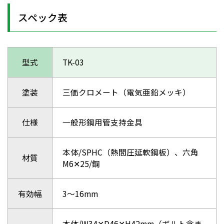
スペック表
型式
TK-03
塗装
三価クロメート（電気亜鉛メッキ）
仕様
一般形鋼用管支持金具
本体/SPHC（熱間圧延軟鋼板）、六角
材質
M6✕25/鋼
有効幅
3～16mm
本体/W34✕D46✕H42mm（ボルト含ま