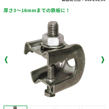
厚さ3～16mmまでの鉄板に！