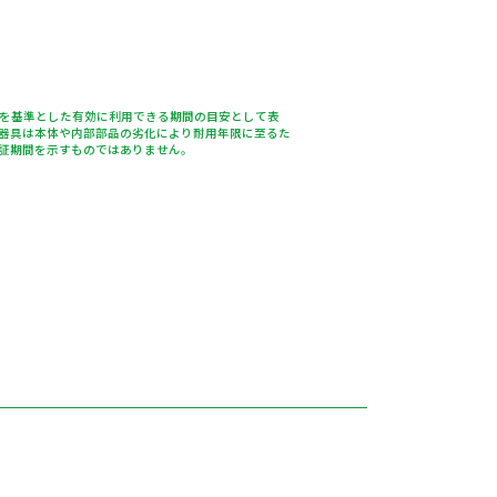
％を基準とした有効に利用できる期間の目安として表
器具は本体や内部部品の劣化により耐用年限に至るた
証期間を示すものではありません。