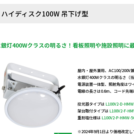
ハイディスク100W 吊下げ型
水銀灯400Wクラスの明るさ！看板照明や施設照明に
屋内・屋外兼用、AC100/200
水銀灯400Wクラスの明るさ（
電源装置一体型、照射角度はワ
電線の長さは0.6m、コード先
投光器タイプは
L100V2-D-HMW
架台取付タイプは
L100V2-F-HM
重耐塩仕様は
L100V2-P-HMW-5
日動商品コードNo.11770
※2024年9月1日より価格改定