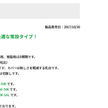
製品発売日：2017/10/30
最適な常設タイプ！
V兼用、常設用LED照明です。
当社比）
イド、カバーは眩しさを軽減する乳白です。
端は切放しです。
-50K
です。
W-50K
です。
0K-SAL
です。
しております。