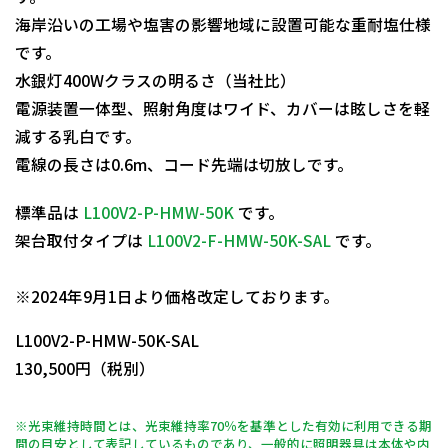
海岸沿いの工場や塩害の影響地域に設置可能な重耐塩仕様
です。
水銀灯400Wクラスの明るさ（当社比）
電源装置一体型、照射角度はワイド、カバーは眩しさを軽
減する乳白です。
電線の長さは0.6m、コード先端は切放しです。
標準品は
L100V2-P-HMW-50K
です。
架台取付タイプは
L100V2-F-HMW-50K-SAL
です。
日動商品コードNo.11772
※2024年9月1日より価格改定しております。
L100V2-P-HMW-50K-SAL
130,500円（税別）
※光束維持時間とは、光束維持率70％を基準とした有効に利用できる期
間の目安として表記しているものであり、一般的に照明器具は本体や内