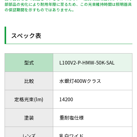
部部品の劣化により耐用年限に至るため、この光束維持時間は照明器具
の保証期間を示すものではありません。
スペック表
型式
L100V2-P-HMW-50K-SAL
比較
水銀灯400Wクラス
定格光束(lm)
14200
塗装
重耐塩仕様
レンズ
乳白ワイド