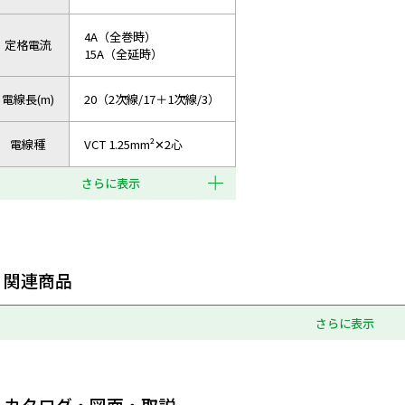
4A（全巻時）
定格電流
15A（全延時）
電線長(m)
20（2次線/17＋1次線/3）
電線種
VCT 1.25mm²✕2心
さらに表示
関連商品
さらに表示
カタログ・図面・取説