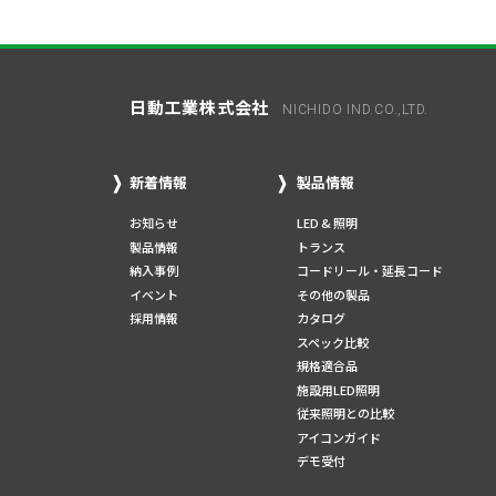
日動工業株式会社
NICHIDO IND.CO.,LTD.
新着情報
製品情報
お知らせ
LED & 照明
製品情報
トランス
納入事例
コードリール・延長コード
イベント
その他の製品
採用情報
カタログ
スペック比較
規格適合品
施設用LED照明
従来照明との比較
アイコンガイド
デモ受付