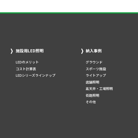
施設用LED照明
納入事例
LEDのメリット
グラウンド
コスト計算表
スポーツ施設
LEDシリーズラインナップ
ライトアップ
店舗照明
高天井・工場照明
街路照明
その他