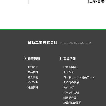
（土曜・日曜
日動工業株式会社
NICHIDO IND.CO.,LTD.
新着情報
製品情報
お知らせ
LED & 照明
製品情報
トランス
納入事例
コードリール・延長コード
イベント
その他の製品
採用情報
カタログ
スペック比較
規格適合品
施設用LED照明