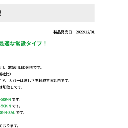
型
製品発売日：2022/12/01
に最適な常設タイプ！
V兼用、常設用LED照明です。
当社比）
イド、カバーは眩しさを軽減する乳白です。
端は切放しです。
-50K-N
です。
-50K-N
です。
0K-N-SAL
です。
しております。