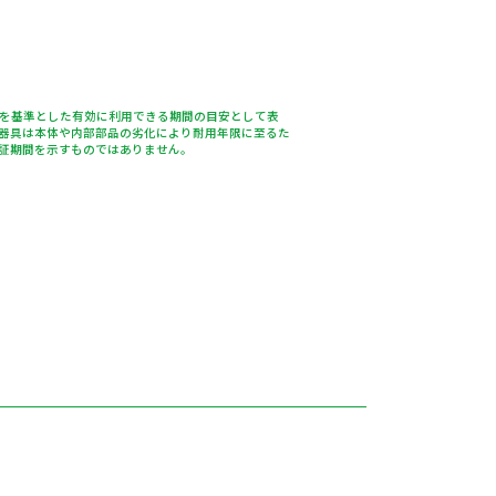
％を基準とした有効に利用できる期間の目安として表
器具は本体や内部部品の劣化により耐用年限に至るた
証期間を示すものではありません。