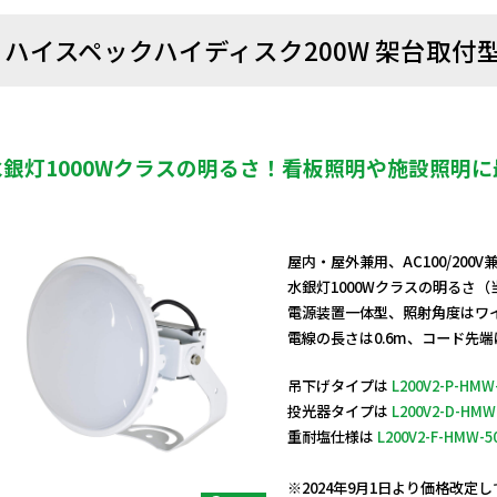
ハイスペックハイディスク200W 架台取付
水銀灯1000Wクラスの明るさ！看板照明や施設照明
屋内・屋外兼用、AC100/200
水銀灯1000Wクラスの明るさ（
電源装置一体型、照射角度はワ
電線の長さは0.6m、コード先
吊下げタイプは
L200V2-P-HMW
投光器タイプは
L200V2-D-HMW
重耐塩仕様は
L200V2-F-HMW-5
日動商品コードNo.11838
※2024年9月1日より価格改定