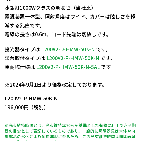
水銀灯1000Wクラスの明るさ（当社比）
電源装置一体型、照射角度はワイド、カバーは眩しさを軽
減する乳白です。
電線の長さは0.6m、コード先端は切放しです。
投光器タイプは
L200V2-D-HMW-50K-N
です。
架台取付タイプは
L200V2-F-HMW-50K-N
です。
重耐塩仕様は
L200V2-P-HMW-50K-N-SAL
です。
日動商品コードNo.11835
※2024年9月1日より価格改定しております。
L200V2-P-HMW-50K-N
196,000円（税別）
※光束維持時間とは、光束維持率70％を基準とした有効に利用できる期
間の目安として表記しているものであり、一般的に照明器具は本体や内
部部品の劣化により耐用年限に至るため、この光束維持時間は照明器具