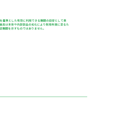
％を基準とした有効に利用できる期間の目安として表
器具は本体や内部部品の劣化により耐用年限に至るた
証期間を示すものではありません。