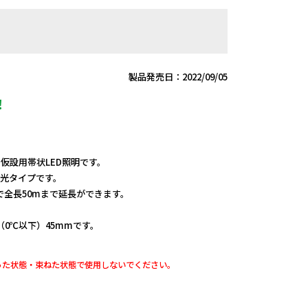
製品発売日：2022/09/05
！
、仮設用帯状LED照明です。
発光タイプです。
全長50mまで延長ができます。
（0℃以下）45mmです。
った状態・束ねた状態で使用しないでください。