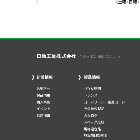
（土曜・日曜
日動工業株式会社
NICHIDO IND.CO.,LTD.
新着情報
製品情報
お知らせ
LED & 照明
製品情報
トランス
納入事例
コードリール・延長コード
イベント
その他の製品
採用情報
カタログ
スペック比較
規格適合品
施設用LED照明