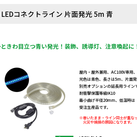
LEDコネクトライン 片面発光 5m 青
ひときわ目立つ青い発光！装飾、誘導灯、注意喚起に
屋内・屋外兼用、AC100V専用
光色は青色、長さは5m、片面
別売オプションの延長用ラインで
耐衝撃保護等級IK10
最小曲げ半径20mm、低温時は
受注生産品です。
※巻いたまま・ライン同士が重な
火災や焼損の原因になります。
日動商品コードNo.10362