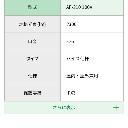
型式
AF-210 100V
定格光束(lm)
2300
口金
E26
タイプ
バイス仕様
仕様
屋内・屋外兼用
保護等級
IPX3
さらに表示