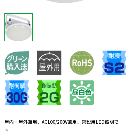
屋内・屋外兼用、AC100/200V兼用、常設用LED照明で
す。