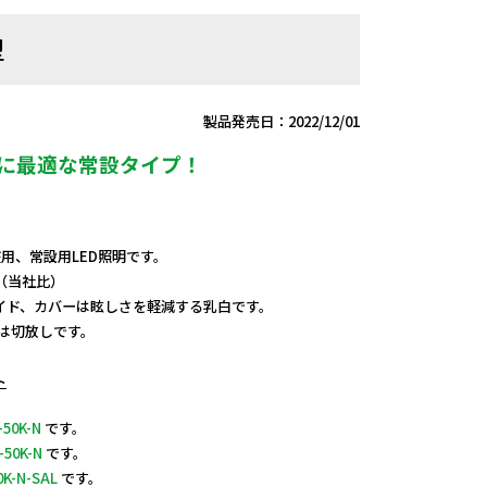
型
製品発売日：2022/12/01
明に最適な常設タイプ！
V兼用、常設用LED照明です。
（当社比）
イド、カバーは眩しさを軽減する乳白です。
端は切放しです。
ト
-50K-N
です。
-50K-N
です。
0K-N-SAL
です。