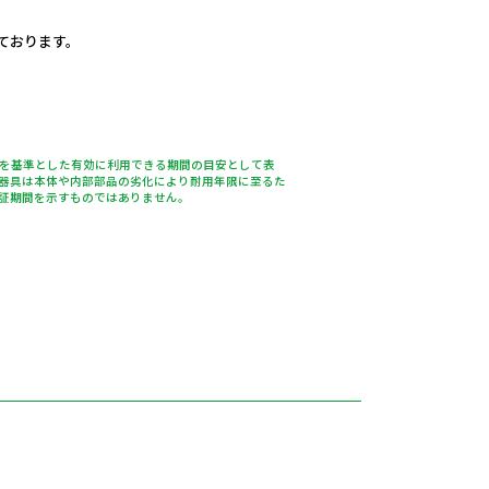
しております。
％を基準とした有効に利用できる期間の目安として表
器具は本体や内部部品の劣化により耐用年限に至るた
証期間を示すものではありません。