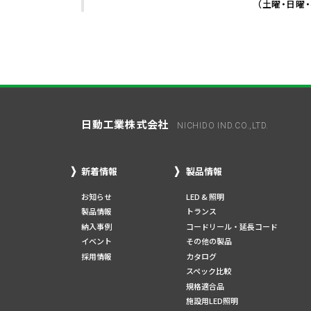
（土曜・日曜
日動工業株式会社
NICHIDO IND.CO.,LTD.
新着情報
製品情報
お知らせ
LED & 照明
製品情報
トランス
納入事例
コードリール・延長コード
イベント
その他の製品
採用情報
カタログ
スペック比較
規格適合品
施設用LED照明