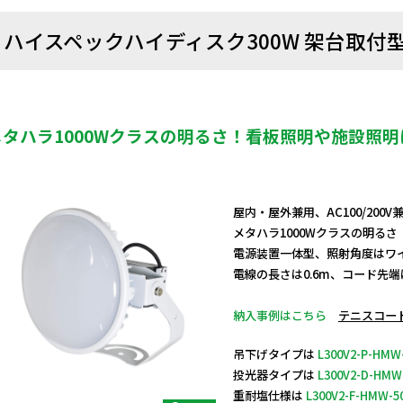
ハイスペックハイディスク300W 架台取付
メタハラ1000Wクラスの明るさ！看板照明や施設照
屋内・屋外兼用、AC100/200
メタハラ1000Wクラスの明るさ
電源装置一体型、照射角度はワ
電線の長さは0.6m、コード先
納入事例はこちら
テニスコー
吊下げタイプは
L300V2-P-HMW
投光器タイプは
L300V2-D-HMW
重耐塩仕様は
L300V2-F-HMW-5