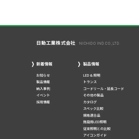
日動工業株式会社
NICHIDO IND.CO.,LTD.
新着情報
製品情報
お知らせ
LED & 照明
製品情報
トランス
納入事例
コードリール・延長コード
イベント
その他の製品
採用情報
カタログ
スペック比較
規格適合品
施設用LED照明
従来照明との比較
アイコンガイド