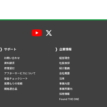
サポート
企業情報
お問い合わせ
経営理念
資料請求
社長挨拶
修理受付
紹介動画
アフターサービスについて
会社概要
安全チェックシート
沿革
見積もりの依頼
事業内容
規格適合品
事業所案内
採用情報
Found THE ONE