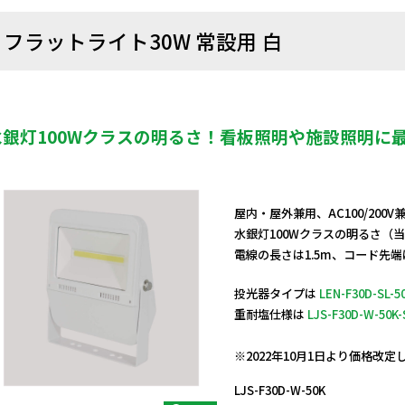
フラットライト30W 常設用 白
水銀灯100Wクラスの明るさ！看板照明や施設照明に
屋内・屋外兼用、AC100/200
水銀灯100Wクラスの明るさ（
電線の長さは1.5m、コード先
投光器タイプは
LEN-F30D-SL-5
重耐塩仕様は
LJS-F30D-W-50K-
日動商品コードNo.13800
※2022年10月1日より価格改
LJS-F30D-W-50K