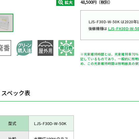
48,500円（税別）
拡大
LJS-F30D-W-50K は2
後継機種は
LJS-FH30D-W-5
※光束維持時間とは、光束維持率70
記しているものであり、一般的に照明
め、この光束維持時間は照明器具の保
スペック表
型式
LJS-F30D-W-50K
比較
水銀灯100Wクラス