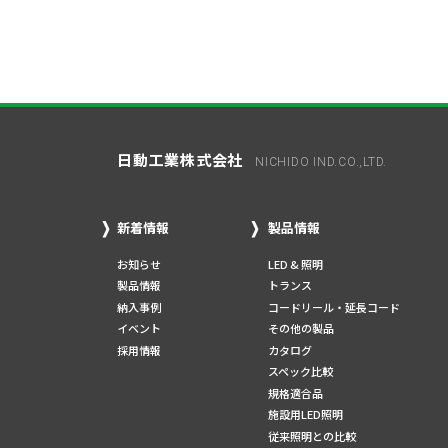
日動工業株式会社
NICHIDO IND.CO.,LTD.
新着情報
製品情報
お知らせ
LED & 照明
製品情報
トランス
納入事例
コードリール・延長コード
イベント
その他の製品
採用情報
カタログ
スペック比較
規格適合品
施設用LED照明
従来照明との比較