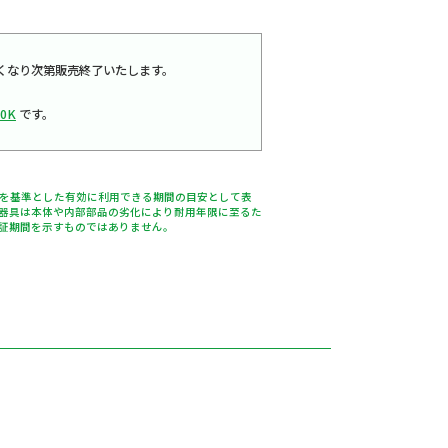
は在庫なくなり次第販売終了いたします。
）
50K
です。
％を基準とした有効に利用できる期間の目安として表
器具は本体や内部部品の劣化により耐用年限に至るた
証期間を示すものではありません。