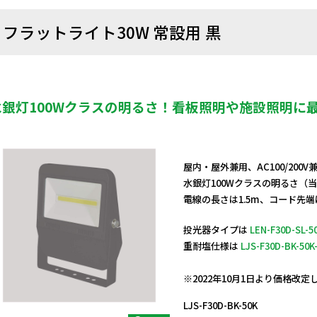
フラットライト30W 常設用 黒
水銀灯100Wクラスの明るさ！看板照明や施設照明に
屋内・屋外兼用、AC100/200
水銀灯100Wクラスの明るさ（
電線の長さは1.5m、コード先
投光器タイプは
LEN-F30D-SL-5
重耐塩仕様は
LJS-F30D-BK-50K
日動商品コードNo.13805
※2022年10月1日より価格改
LJS-F30D-BK-50K