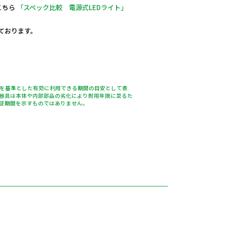
こちら
「スペック比較 電源式LEDライト」
しております。
％を基準とした有効に利用できる期間の目安として表
器具は本体や内部部品の劣化により耐用年限に至るた
証期間を示すものではありません。