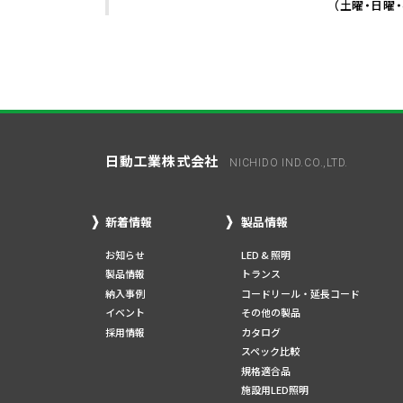
（土曜・日曜
日動工業株式会社
NICHIDO IND.CO.,LTD.
新着情報
製品情報
お知らせ
LED & 照明
製品情報
トランス
納入事例
コードリール・延長コード
イベント
その他の製品
採用情報
カタログ
スペック比較
規格適合品
施設用LED照明