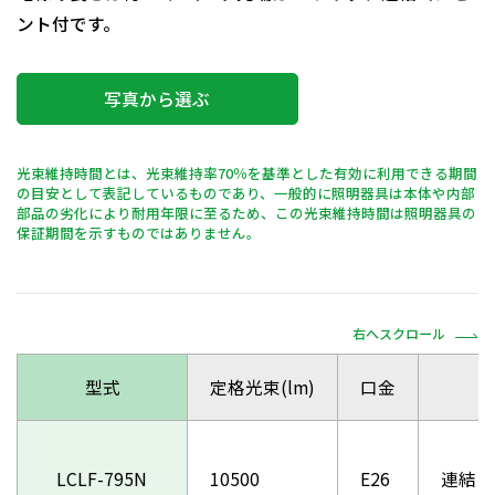
ント付です。
写真から選ぶ
光束維持時間とは、光束維持率70％を基準とした有効に利用できる期間
の目安として表記しているものであり、一般的に照明器具は本体や内部
部品の劣化により耐用年限に至るため、この光束維持時間は照明器具の
保証期間を示すものではありません。
右へスクロール
型式
定格光束(lm)
口金
タ
LCLF-795N
10500
E26
連結コ