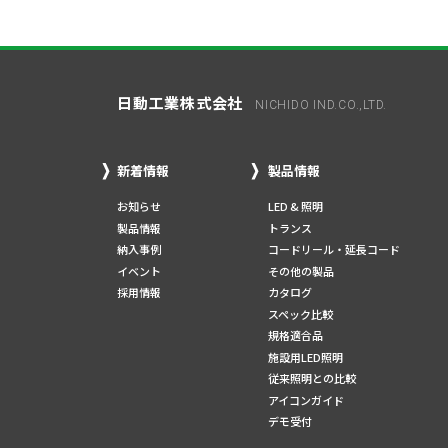
日動工業株式会社
NICHIDO IND.CO.,LTD.
新着情報
製品情報
お知らせ
LED & 照明
製品情報
トランス
納入事例
コードリール・延長コード
イベント
その他の製品
採用情報
カタログ
スペック比較
規格適合品
施設用LED照明
従来照明との比較
アイコンガイド
デモ受付