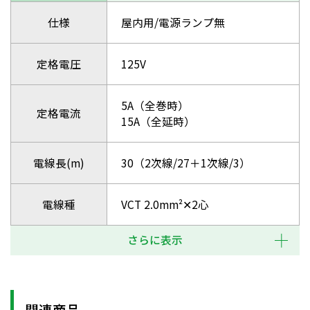
仕様
屋内用/電源ランプ無
定格電圧
125V
5A（全巻時）
定格電流
15A（全延時）
電線長(m)
30（2次線/27＋1次線/3）
電線種
VCT 2.0mm²✕2心
さらに表示
関連商品