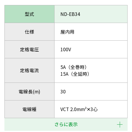
型式
ND-EB34
仕様
屋内用
定格電圧
100V
5A（全巻時）
定格電流
15A（全延時）
電線長(m)
30
電線種
VCT 2.0mm²✕3心
さらに表示