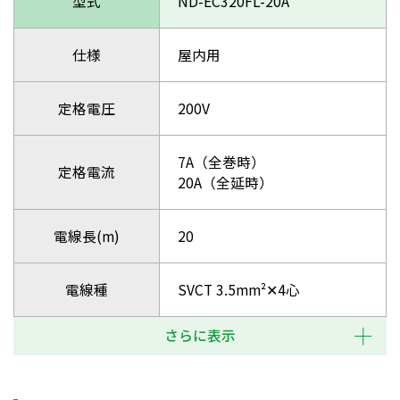
型式
ND-EC320FL-20A
仕様
屋内用
定格電圧
200V
7A（全巻時）
定格電流
20A（全延時）
電線長(m)
20
電線種
SVCT 3.5mm²✕4心
さらに表示