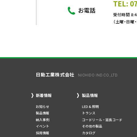
TEL: 0
お電話
受付時間 8:4
（土曜・日曜
日動工業株式会社
NICHIDO IND.CO.,LTD.
新着情報
製品情報
お知らせ
LED & 照明
製品情報
トランス
納入事例
コードリール・延長コード
イベント
その他の製品
採用情報
カタログ