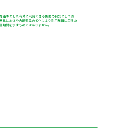
％を基準とした有効に利用できる期間の目安として表
器具は本体や内部部品の劣化により耐用年限に至るた
証期間を示すものではありません。