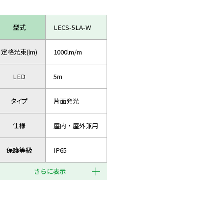
型式
LECS-5LA-W
定格光束(lm)
1000lm/m
LED
5m
タイプ
片面発光
仕様
屋内・屋外兼用
保護等級
IP65
さらに表示