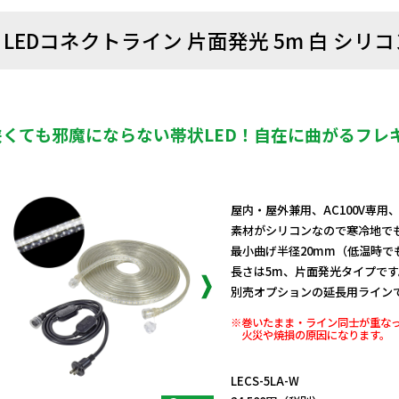
LEDコネクトライン 片面発光 5m 白 シリ
狭くても邪魔にならない帯状LED！自在に曲がるフレ
屋内・屋外兼用、AC100V専用
素材がシリコンなので寒冷地で
最小曲げ半径20mm（低温時で
長さは5m、片面発光タイプです
別売オプションの延長用ラインで
※巻いたまま・ライン同士が重な
火災や焼損の原因になります。
日動商品コードNo.10455
LECS-5LA-W