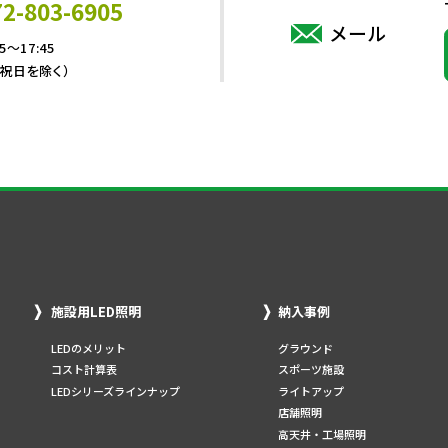
72-803-6905
メール
5～17:45
・祝日を除く）
施設用LED照明
納入事例
LEDのメリット
グラウンド
コスト計算表
スポーツ施設
LEDシリーズラインナップ
ライトアップ
店舗照明
高天井・工場照明