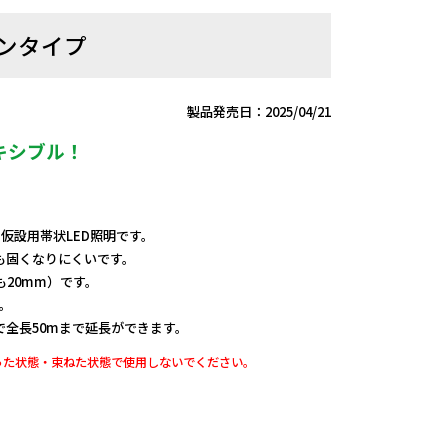
コンタイプ
製品発売日：2025/04/21
キシブル！
、仮設用帯状LED照明です。
も固くなりにくいです。
も20mm）です。
。
全長50mまで延長ができます。
った状態・束ねた状態で使用しないでください。