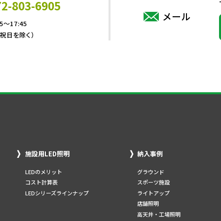
72-803-6905
メール
5～17:45
・祝日を除く）
施設用LED照明
納入事例
LEDのメリット
グラウンド
コスト計算表
スポーツ施設
LEDシリーズラインナップ
ライトアップ
店舗照明
高天井・工場照明