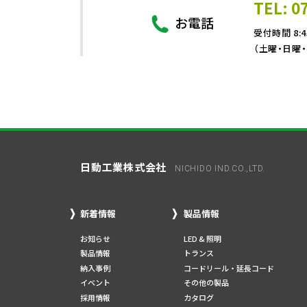
TEL: 0
お電話
受付時間 8:4
（土曜・日曜
日動工業株式会社
NICHIDO IND.CO.,LTD.
新着情報
製品情報
お知らせ
LED & 照明
製品情報
トランス
納入事例
コードリール・延長コード
イベント
その他の製品
採用情報
カタログ