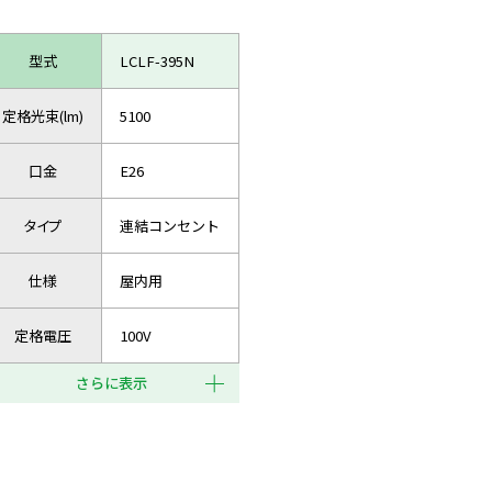
型式
LCLF-395N
定格光束(lm)
5100
口金
E26
タイプ
連結コンセント
仕様
屋内用
定格電圧
100V
さらに表示