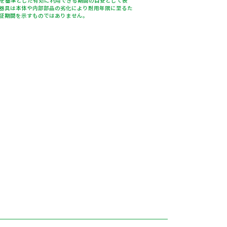
％を基準とした有効に利用できる期間の目安として表
器具は本体や内部部品の劣化により耐用年限に至るた
証期間を示すものではありません。