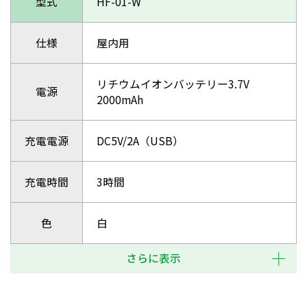
型式
HF-01-W
仕様
屋内用
リチウムイオンバッテリー3.7V
電源
2000mAh
充電電源
DC5V/2A（USB）
充電時間
3時間
色
白
さらに表示